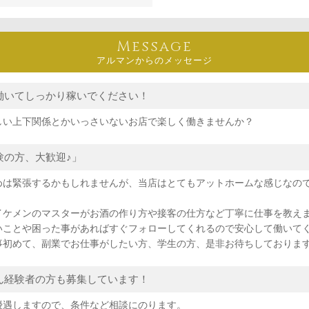
Message
アルマンからのメッセージ
働いてしっかり稼いでください！
しい上下関係とかいっさいないお店で楽しく働きませんか？
験の方、大歓迎♪」
めは緊張するかもしれませんが、当店はとてもアットホームな感じなの
。
イケメンのマスターがお酒の作り方や接客の仕方など丁寧に仕事を教え
いことや困った事があればすぐフォローしてくれるので安心して働いて
事初めて、副業でお仕事がしたい方、学生の方、是非お待ちしておりま
ん経験者の方も募集しています！
優遇しますので、条件など相談にのります。