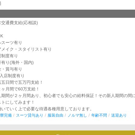
場
交通費支給(応相談)
K
ルスーツ有り
アメイク・スタイリスト有り
援制度有り
有り(海外・国内)
金・賞与有り
験入店制度有り
店五日間で五万円支給！
ヶ月間で60万支給！
人期間が２ヶ月間あり、初心者でも安心の給料保証！その新人期間の間
ストにしてみます！
働いていく上で必要な待遇各種用意しております。
寮完備
スーツ貸与あり
服装自由
ノルマ無し
年齢不問
送迎あり