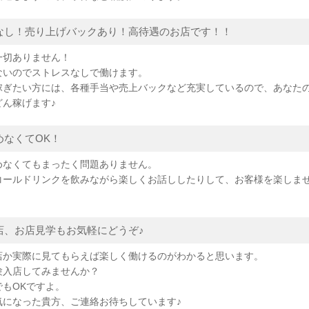
なし！売り上げバックあり！高待遇のお店です！！
一切ありません！
ないのでストレスなしで働けます。
稼ぎたい方には、各種手当や売上バックなど充実しているので、あなた
どん稼げます♪
めなくてOK！
めなくてもまったく問題ありません。
コールドリンクを飲みながら楽しくお話ししたりして、お客様を楽しま
店、お店見学もお気軽にどうぞ♪
店か実際に見てもらえば楽しく働けるのがわかると思います。
験入店してみませんか？
でもOKですよ。
気になった貴方、ご連絡お待ちしています♪