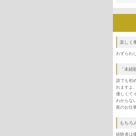
楽しく
わずらわ
「未経
誰でも初
れますよ
優しくて
わからな
夜のお仕
もちろ
経験者は