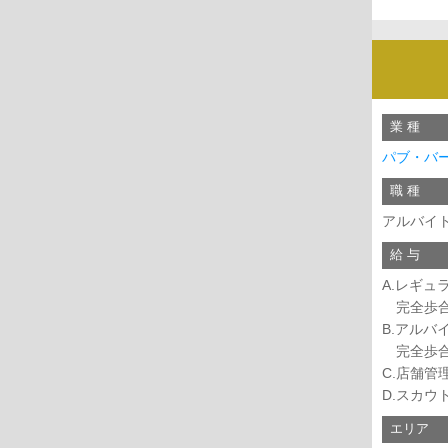
業 種
パブ・バ
職 種
アルバイ
給 与
A.レギュ
完全歩合制
B.アルバ
完全歩合 
C.店舗管
D.スカウ
エリア