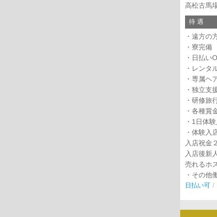
高松古馬
待 遇
・遠方の方
・寮完備
・日払いO
・レンタ
・専属ヘ
・独立支
・研修旅行
・各種賞
・1日体
・体験入
入店祝金２
入店後新
売れるホ
・その他
日払い可