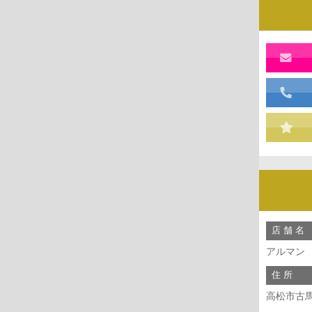
店 舗 名
アルマン
住 所
高松市古