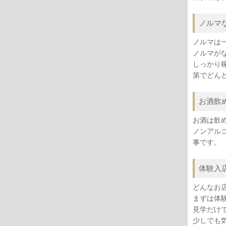
ノルマ
ノルマは
ノルマが
しっかり
第でどん
お酒飲
お酒は飲
ノンアル
事です。
体験入
どんなお
まずは体
見学だけ
少しでも