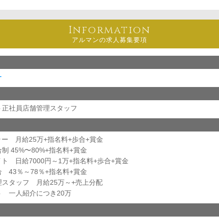
Information
アルマンの求人募集要項
ー
ト正社員店舗管理スタッフ
ラー 月給25万+指名料+歩合+賞金
 45%〜80%+指名料+賞金
イト 日給7000円～1万+指名料+歩合+賞金
43％～78％+指名料+賞金
理スタッフ 月給25万～+売上分配
ト 一人紹介につき20万