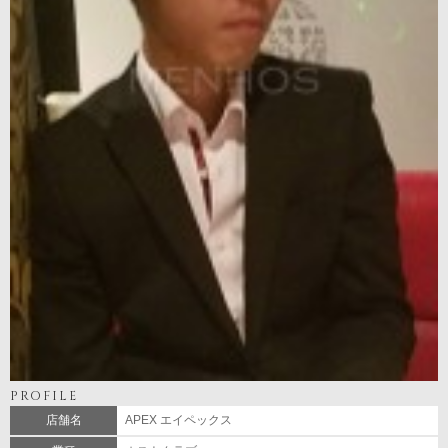
PROFILE
店舗名
APEX エイペックス