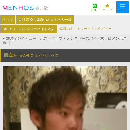
香川版
LINE
キープ
MENU
トップ
香川 高松古馬場のホスト求人一覧
幸輝のナイトワークインタビュー
APEX エイペックスのバイト求人
幸輝のインタビュー｜ホストクラブ・メンズバーのバイト求人はメンホス
香川
幸輝
from APEX エイペックス