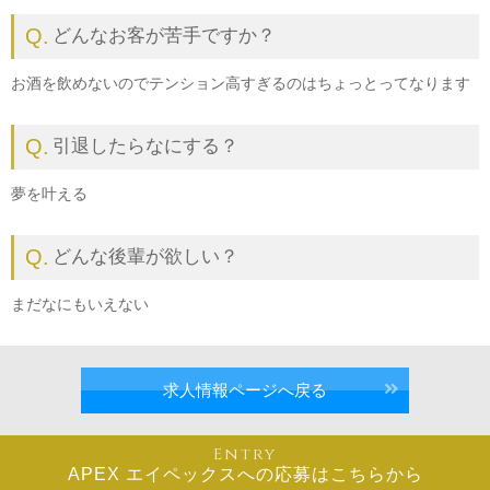
どんなお客が苦手ですか？
お酒を飲めないのでテンション高すぎるのはちょっとってなります
引退したらなにする？
夢を叶える
どんな後輩が欲しい？
まだなにもいえない
求人情報ページへ戻る
Entry
APEX エイペックスへの応募はこちらから