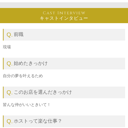
Cast Interview
キャストインタビュー
前職
現場
始めたきっかけ
自分の夢を叶えるため
このお店を選んだきっかけ
皆んな仲がいいときいて！
ホストって楽な仕事？