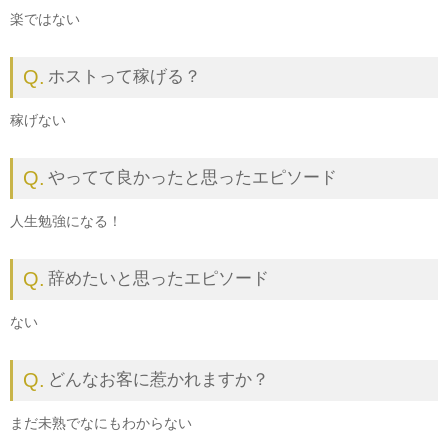
楽ではない
ホストって稼げる？
稼げない
やってて良かったと思ったエピソード
人生勉強になる！
辞めたいと思ったエピソード
ない
どんなお客に惹かれますか？
まだ未熟でなにもわからない